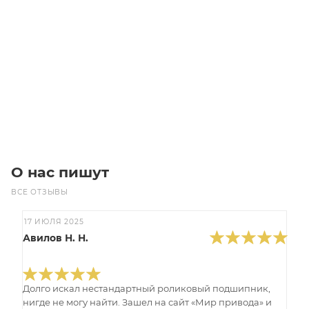
XL 037 Z=44 Шкив зубчатый
Уточните наличие
1 196
₽
/шт
В корзину
О нас пишут
ВСЕ ОТЗЫВЫ
17 ИЮЛЯ 2025
Авилов Н. Н.
Долго искал нестандартный роликовый подшипник,
нигде не могу найти. Зашел на сайт «Мир привода» и