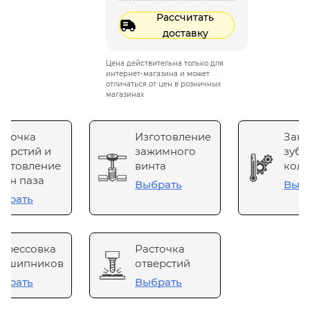
Рассчитать
доставку
Цена действительна только для
интернет-магазина и может
отличаться от цен в розничных
магазинах
сточка
Изготовление
Зака
верстий и
зажимного
зубч
готовление
винта
коле
он паза
Выбрать
Выб
брать
прессовка
Расточка
одшипников
отверстий
брать
Выбрать