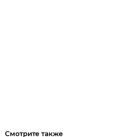
Осевой вентилятор OB400-8-30 (1.1/3000)
Уточните наличие
Цена по запросу
Под заказ
Смотрите также