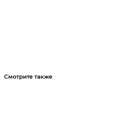
PM3327/5 1310M5 MICROV Ремень (Gates)
Уточните наличие
Цена по запросу
Под заказ
Смотрите также