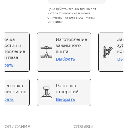
Цена действительна только для
интернет-магазина и может
отличаться от цен в розничных
магазинах
сточка
Изготовление
Зака
верстий и
зажимного
зубч
готовление
винта
коле
он паза
Выбрать
Выб
брать
прессовка
Расточка
одшипников
отверстий
брать
Выбрать
ОПИСАНИЕ
ОТЗЫВЫ