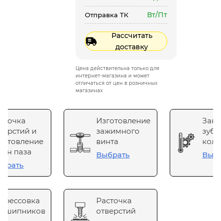
Вт/Пт
Отправка ТК
Рассчитать
доставку
Цена действительна только для
интернет-магазина и может
отличаться от цен в розничных
магазинах
сточка
Изготовление
Зака
верстий и
зажимного
зубч
готовление
винта
коле
он паза
Выбрать
Выб
брать
прессовка
Расточка
одшипников
отверстий