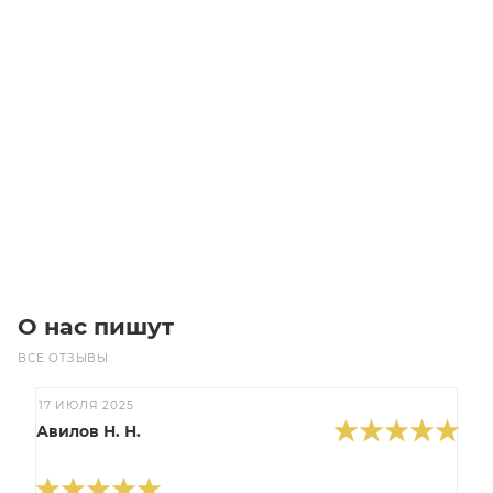
PL1664/4 655L4 MICROV Ремень (Gates)
Уточните наличие
Цена по запросу
Под заказ
О нас пишут
ВСЕ ОТЗЫВЫ
17 ИЮЛЯ 2025
Авилов Н. Н.