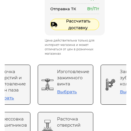
Вт/Пт
Отправка ТК
Рассчитать
доставку
Цена действительна только для
интернет-магазина и может
отличаться от цен в розничных
магазинах
сточка
Изготовление
Зака
верстий и
зажимного
зубч
готовление
винта
коле
он паза
Выбрать
Выб
брать
прессовка
Расточка
одшипников
отверстий