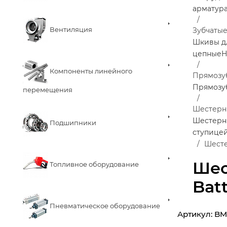
арматур
Вентиляция
Зубчаты
Шкивы д
цепные
Н
Компоненты линейного
Прямозу
Прямозу
перемещения
Шестерн
Шестерни
Подшипники
ступице
Шесте
Шес
Топливное оборудование
Bat
Пневматическое оборудование
Артикул:
BM