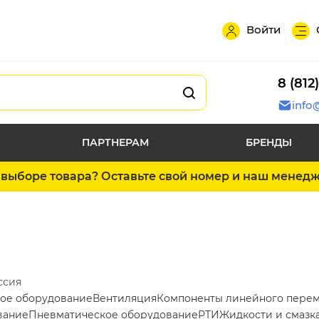
Войти
8 (812
info
ПАРТНЕРАМ
БРЕНДЫ
выборе товара? Оставьте свой номер и наш менед
ссия
ое оборудование
Вентиляция
Компоненты линейного пере
вание
Пневматическое оборудование
РТИ
Жидкости и смазк