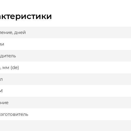
актеристики
ление, дней
ии
дитель
 мм (de)
л
М
ние
изготовитель