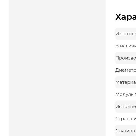
Хар
Изготов
В налич
Произво
Диаметр,
Материа
Модуль 
Исполне
Страна 
Ступица