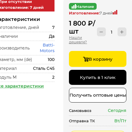
При отсутствии
Наличие
изготовление: 7 дней
Изготовление:
7 дней
арактеристики
1 800
₽
/
готовление, дней
7
шт
 наличии
Да
Нашли
дешевле?
Batti-
роизводитель
Motors
В корзину
аметр, мм (de)
100
атериал
Сталь С45
одуль М
2
Купить в 1 клик
се характеристики
Получить оптовые цены
Сегодня
Самовывоз
Вт/Пт
Отправка ТК