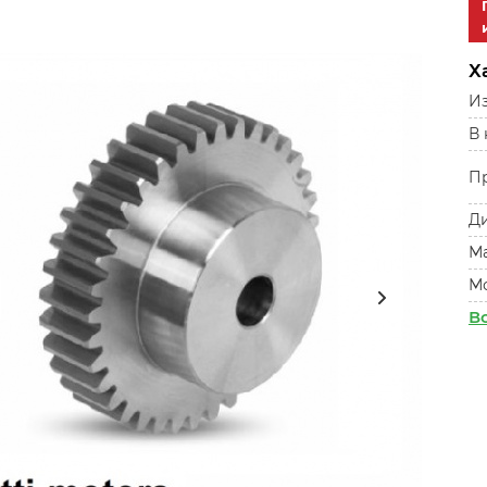
Х
Из
В
П
Ди
М
М
В