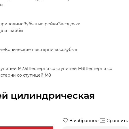
ки
приводные
Зубчатые рейки
Звездочки
ца и шайбы
ые
Конические шестерни косозубые
тупицей М2.5
Шестерни со ступицей М3
Шестерни со
стерни со ступицей М8
ей цилиндрическая
В избранное
Сравнить