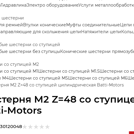
а
Гидравлика
Электро оборудование
Услуги металлообработ
е шестерни
ля ремней
Втулки конические
Муфты соединительные
Цепи 
аправляющие для скольжения цепи
Натяжители цепи
Коль
бые шестерни со ступицей
бые шестерни без ступицы
Конические шестерни прямозуб
и со ступицей М2
 со ступицей М1
Шестерни со ступицей М1.5
Шестерни со с
й М4
Шестерни со ступицей М5
Шестерни со ступицей М6
Ше
рня M2 Z=48 со ступицей цилиндрическая Batti-Motors
терня M2 Z=48 со ступиц
ti-Motors
30120048