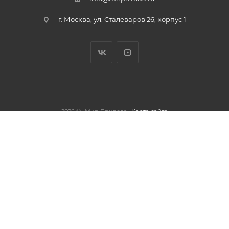
г. Москва, ул. Сталеваров 26, корпус 1
2026 © «Мир Привода»
Карта сайта
олжая использовать данный сайт,
тношении обработки персональных
обработки файлов cookies.