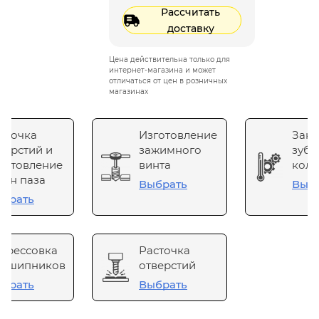
Рассчитать
доставку
Цена действительна только для
интернет-магазина и может
отличаться от цен в розничных
магазинах
сточка
Изготовление
Зака
верстий и
зажимного
зубч
готовление
винта
коле
он паза
Выбрать
Выб
брать
прессовка
Расточка
одшипников
отверстий
брать
Выбрать