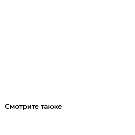
T2.5-145 Викель (Gates)
Уточните наличие
Цена по запросу
Под заказ
Смотрите также