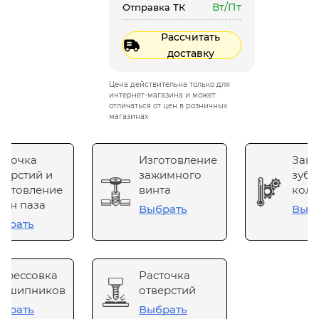
Вт/Пт
Отправка ТК
Рассчитать
доставку
Цена действительна только для
интернет-магазина и может
отличаться от цен в розничных
магазинах
сточка
Изготовление
Зака
верстий и
зажимного
зубч
готовление
винта
коле
он паза
Выбрать
Выб
брать
прессовка
Расточка
одшипников
отверстий
брать
Выбрать