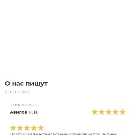
Звездочка 24В-2 без ступицы, под расточку, Z=37
Уточните наличие
Цена по запросу
Под заказ
О нас пишут
ВСЕ ОТЗЫВЫ
17 ИЮЛЯ 2025
Авилов Н. Н.
Долго искал нестандартный роликовый подшипник,