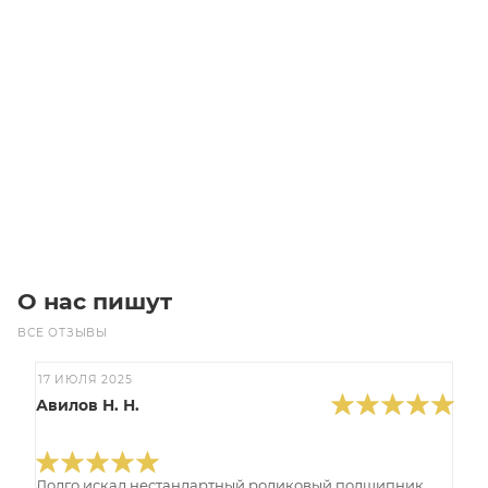
HTD 940 5M 25 Ремень (Gates)
Уточните наличие
Цена по запросу
Под заказ
О нас пишут
ВСЕ ОТЗЫВЫ
17 ИЮЛЯ 2025
Авилов Н. Н.
Долго искал нестандартный роликовый подшипник,