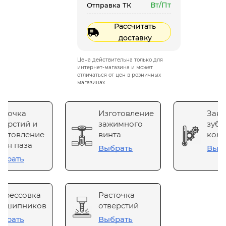
Вт/Пт
Отправка ТК
Рассчитать
доставку
Цена действительна только для
интернет-магазина и может
отличаться от цен в розничных
магазинах
сточка
Изготовление
Зака
верстий и
зажимного
зубч
готовление
винта
коле
он паза
Выбрать
Выб
брать
прессовка
Расточка
одшипников
отверстий
брать
Выбрать