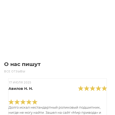
GT2 Ремень 14MGT-3136-37
Уточните наличие
Цена по запросу
Под заказ
О нас пишут
ВСЕ ОТЗЫВЫ
17 ИЮЛЯ 2025
Авилов Н. Н.
Долго искал нестандартный роликовый подшипник,
нигде не могу найти. Зашел на сайт «Мир привода» и