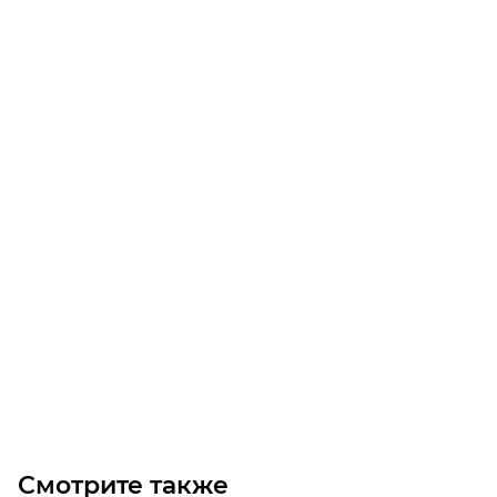
Упорный шариковый подшипник 52215
Уточните наличие
Цена по запросу
Под заказ
Смотрите также