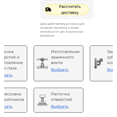
Рассчитать
доставку
Цена действительна только для
интернет-магазина и может
отличаться от цен в розничных
магазинах
сточка
Изготовление
Зака
верстий и
зажимного
зубч
готовление
винта
коле
он паза
Выбрать
Выб
брать
прессовка
Расточка
одшипников
отверстий
брать
Выбрать