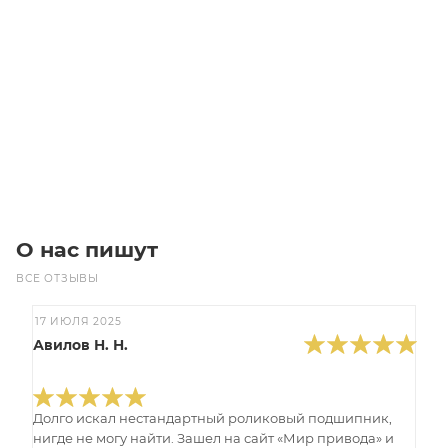
B-NM4 65/20A/A Насосы для воды
Уточните наличие
Цена по запросу
Под заказ
О нас пишут
ВСЕ ОТЗЫВЫ
17 ИЮЛЯ 2025
Авилов Н. Н.
Долго искал нестандартный роликовый подшипник,
нигде не могу найти. Зашел на сайт «Мир привода» и