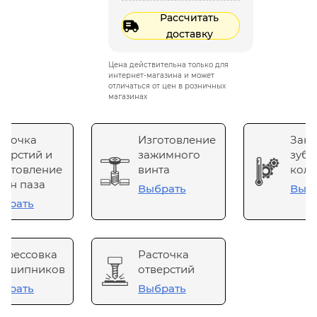
Рассчитать
доставку
Цена действительна только для
интернет-магазина и может
отличаться от цен в розничных
магазинах
сточка
Изготовление
Зака
верстий и
зажимного
зубч
готовление
винта
коле
он паза
Выбрать
Выб
брать
прессовка
Расточка
одшипников
отверстий
брать
Выбрать