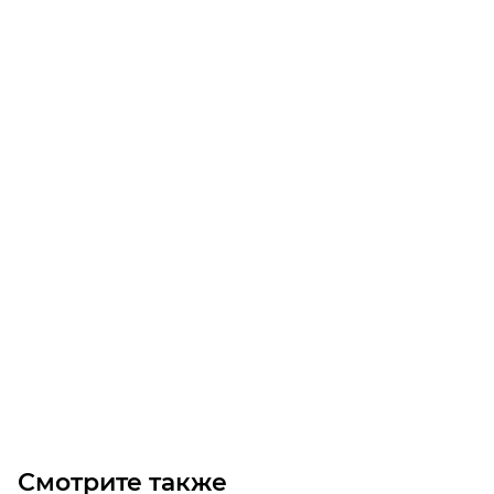
NMRV-030-80-56В14 червячный редуктор
Уточните наличие
Цена по запросу
Под заказ
Смотрите также