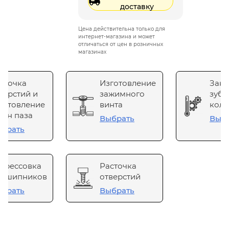
доставку
Цена действительна только для
интернет-магазина и может
отличаться от цен в розничных
магазинах
сточка
Изготовление
Зака
верстий и
зажимного
зубч
готовление
винта
коле
он паза
Выбрать
Выб
брать
прессовка
Расточка
одшипников
отверстий
брать
Выбрать