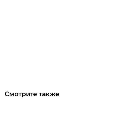
VF 44 P1 60 P63 B14 B8 червячный редуктор Bonfiglioli
Уточните наличие
22 230
₽
/шт
В корзину
Смотрите также