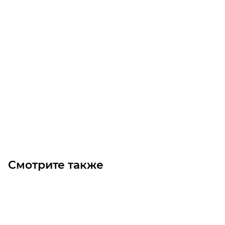
Ремень C80DELTA 2090 (GATES)
Уточните наличие
Цена по запросу
Под заказ
Смотрите также