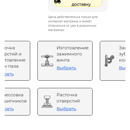
доставку
Цена действительна только для
интернет-магазина и может
отличаться от цен в розничных
магазинах
сточка
Изготовление
Зака
верстий и
зажимного
зубч
готовление
винта
коле
он паза
Выбрать
Выб
брать
прессовка
Расточка
одшипников
отверстий
брать
Выбрать