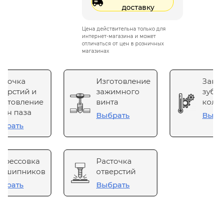
доставку
Цена действительна только для
интернет-магазина и может
отличаться от цен в розничных
магазинах
сточка
Изготовление
Зака
верстий и
зажимного
зубч
готовление
винта
коле
он паза
Выбрать
Выб
брать
прессовка
Расточка
одшипников
отверстий
брать
Выбрать