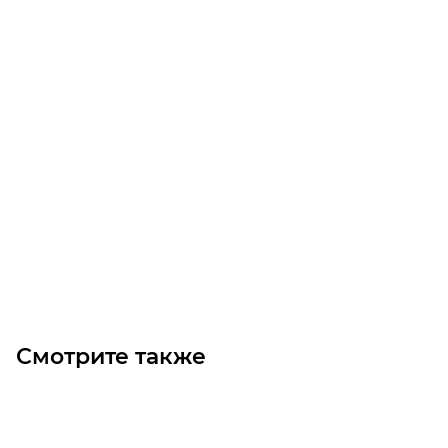
Звездочка P50-R31 конвейерная без ступицы Z=16
Уточните наличие
Изготовление: 5 дней
12 989.40
₽
/шт
В корзину
Смотрите также