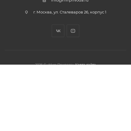
info@mirprivoda.ru
г. Москва, ул. Сталеваров 26, корпус 1
2026 © «Мир Привода»
Карта сайта
олжая использовать данный сайт,
тношении обработки персональных
обработки файлов cookies.