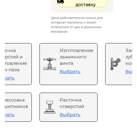
доставку
Цена действительна только для
интернет-магазина и может
отличаться от цен в розничных
магазинах
сточка
Изготовление
Зака
верстий и
зажимного
зубч
готовление
винта
коле
он паза
Выбрать
Выб
брать
прессовка
Расточка
одшипников
отверстий
брать
Выбрать