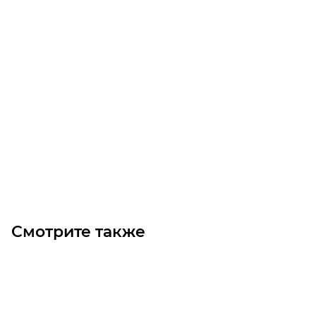
Линейный модуль YR-EGHS175F-BC-10-1600
Уточните наличие
Цена по запросу
Под заказ
Смотрите также