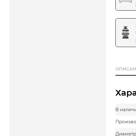
ОПИСАН
Хар
В налич
Произво
Диаметр,