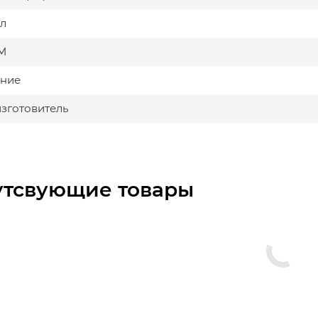
л
М
ние
изготовитель
утсвующие товары