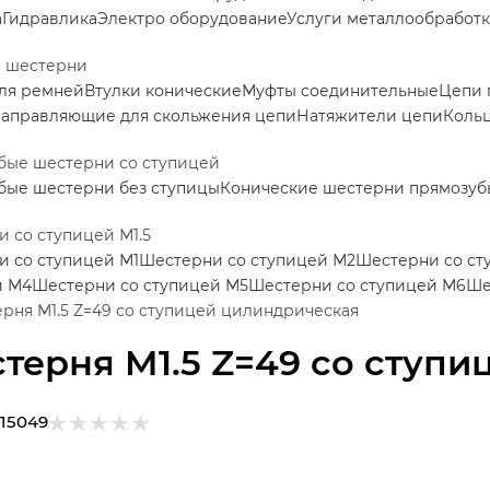
а
Гидравлика
Электро оборудование
Услуги металлообработ
е шестерни
ля ремней
Втулки конические
Муфты соединительные
Цепи 
аправляющие для скольжения цепи
Натяжители цепи
Коль
бые шестерни со ступицей
бые шестерни без ступицы
Конические шестерни прямозуб
 со ступицей М1.5
 со ступицей М1
Шестерни со ступицей М2
Шестерни со ст
й М4
Шестерни со ступицей М5
Шестерни со ступицей М6
Ше
рня M1.5 Z=49 со ступицей цилиндрическая
терня M1.5 Z=49 со ступ
115049