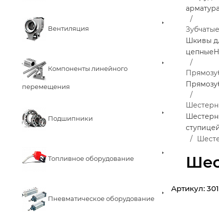
арматур
Вентиляция
Зубчаты
Шкивы д
цепные
Н
Компоненты линейного
Прямозу
Прямозу
перемещения
Шестерни
Шестерни
Подшипники
ступице
Шесте
Шес
Топливное оборудование
Артикул:
30
Пневматическое оборудование