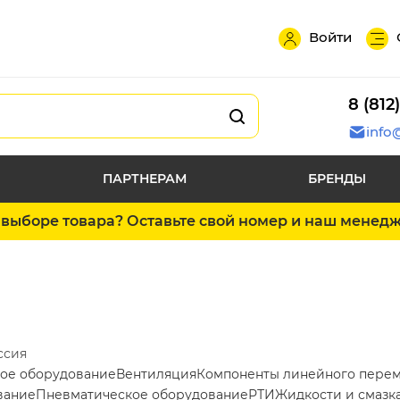
Войти
8 (812
info
ПАРТНЕРАМ
БРЕНДЫ
выборе товара? Оставьте свой номер и наш менед
ссия
ое оборудование
Вентиляция
Компоненты линейного пере
вание
Пневматическое оборудование
РТИ
Жидкости и смазк