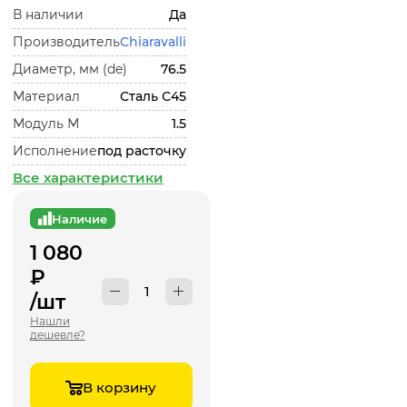
В наличии
Да
Производитель
Chiaravalli
Диаметр, мм (de)
76.5
Материал
Сталь С45
Модуль М
1.5
Исполнение
под расточку
Все характеристики
Наличие
1 080
₽
/шт
Нашли
дешевле?
В корзину