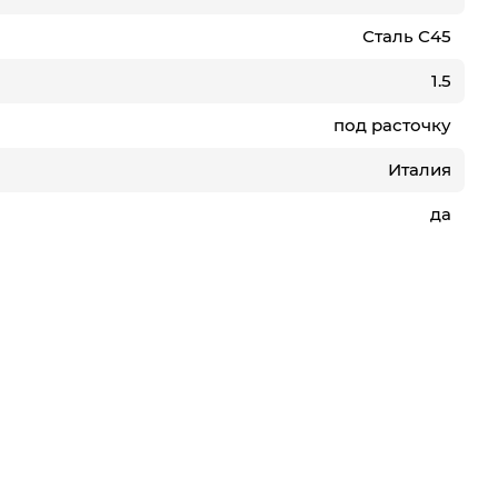
Сталь С45
1.5
под расточку
Италия
да