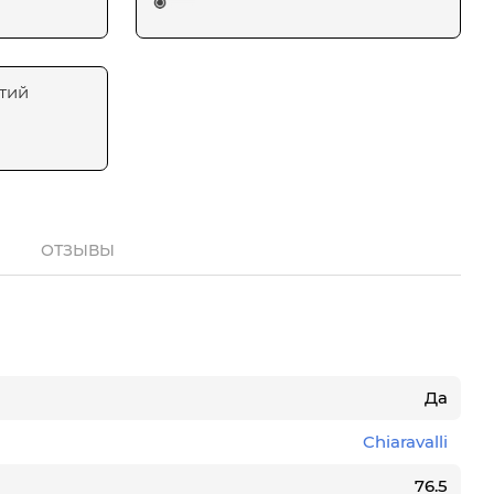
тий
ОТЗЫВЫ
Да
Chiaravalli
76.5