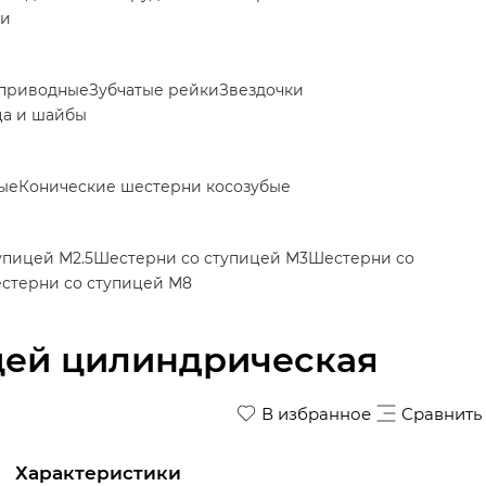
ки
приводные
Зубчатые рейки
Звездочки
ца и шайбы
ые
Конические шестерни косозубые
упицей М2.5
Шестерни со ступицей М3
Шестерни со
стерни со ступицей М8
ицей цилиндрическая
В избранное
Сравнить
Характеристики