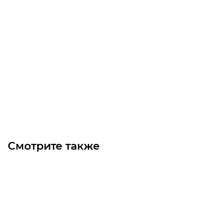
Ремень 10-T5-610
Уточните наличие
Цена по запросу
Под заказ
Смотрите также