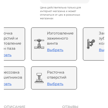
Цена действительна только для
интернет-магазина и может
отличаться от цен в розничных
магазинах
сточка
Изготовление
Зака
верстий и
зажимного
зубч
готовление
винта
коле
он паза
Выбрать
Выб
брать
прессовка
Расточка
одшипников
отверстий
брать
Выбрать
ОПИСАНИЕ
ОТЗЫВЫ