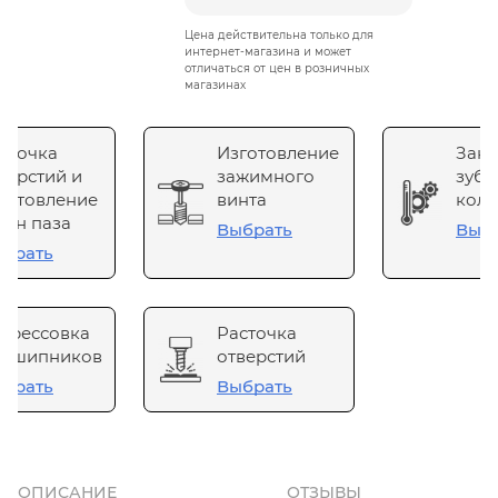
Цена действительна только для
интернет-магазина и может
отличаться от цен в розничных
магазинах
сточка
Изготовление
Зака
верстий и
зажимного
зубч
готовление
винта
коле
он паза
Выбрать
Выб
брать
прессовка
Расточка
одшипников
отверстий
брать
Выбрать
ОПИСАНИЕ
ОТЗЫВЫ