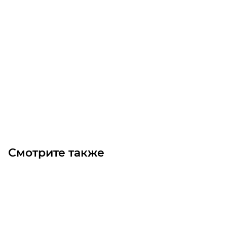
GT3 4400 8MGT 85 Ремень (Gates)
Уточните наличие
Цена по запросу
Под заказ
Смотрите также