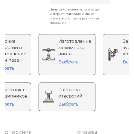
Цена действительна только для
интернет-магазина и может
отличаться от цен в розничных
магазинах
сточка
Изготовление
Зака
верстий и
зажимного
зубч
готовление
винта
коле
он паза
Выбрать
Выб
брать
прессовка
Расточка
одшипников
отверстий
брать
Выбрать
ОПИСАНИЕ
ОТЗЫВЫ