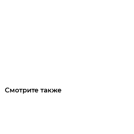
VF 49 N 45 P71 B5 B3 червячный редуктор Bonfiglioli
Уточните наличие
25 200
₽
/шт
В корзину
Смотрите также