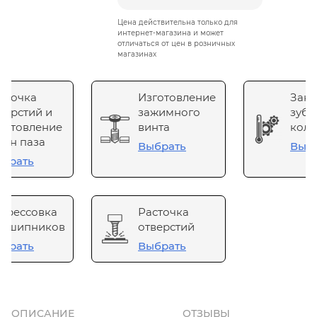
Цена действительна только для
интернет-магазина и может
отличаться от цен в розничных
магазинах
сточка
Изготовление
Зака
верстий и
зажимного
зубч
готовление
винта
коле
он паза
Выбрать
Выб
брать
прессовка
Расточка
одшипников
отверстий
брать
Выбрать
ОПИСАНИЕ
ОТЗЫВЫ