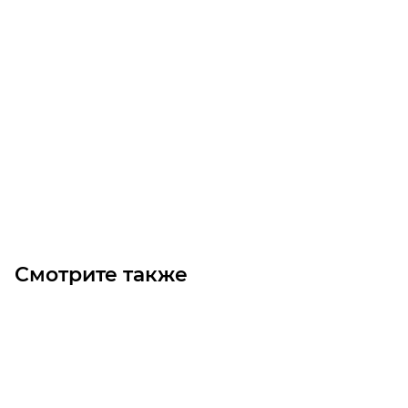
2SPA-355 TB2517 Шкив
Много
7 800
₽
/шт
В корзину
Смотрите также