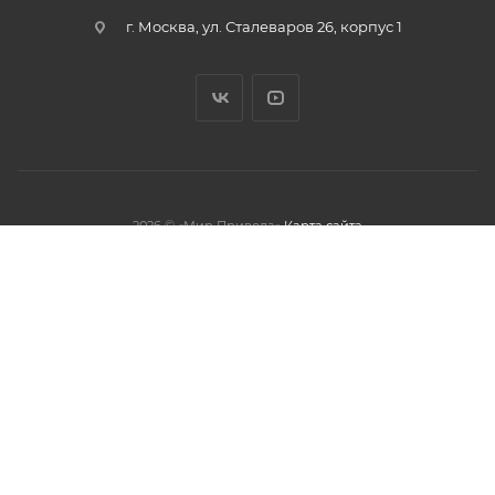
г. Москва, ул. Сталеваров 26, корпус 1
2026 © «Мир Привода»
Карта сайта
олжая использовать данный сайт,
тношении обработки персональных
обработки файлов cookies.