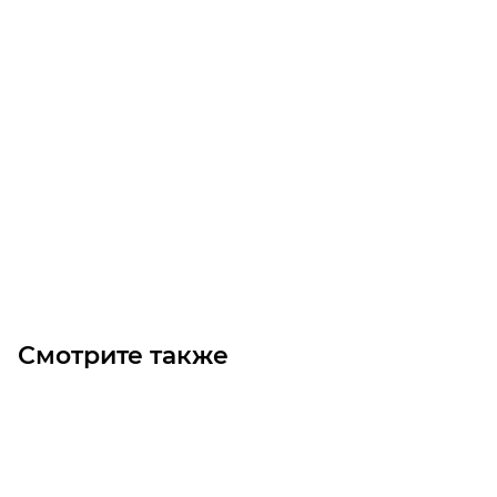
Линейный подшипник с квадратным фланцем LMESK
16 UU
Уточните наличие
Цена по запросу
Под заказ
Смотрите также