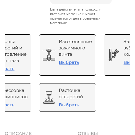
Цена действительна только для
интернет-магазина и может
отличаться от цен в розничных
магазинах
сточка
Изготовление
Зака
верстий и
зажимного
зубч
готовление
винта
коле
он паза
Выбрать
Выб
брать
прессовка
Расточка
одшипников
отверстий
брать
Выбрать
ОПИСАНИЕ
ОТЗЫВЫ