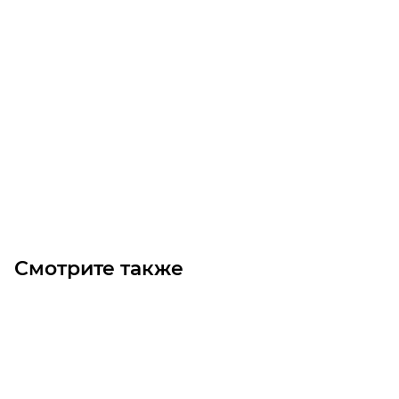
Двухскоростной электродвигатель GR80C 2/4 B3 (1.1-0.8)
Уточните наличие
Цена по запросу
Под заказ
Смотрите также