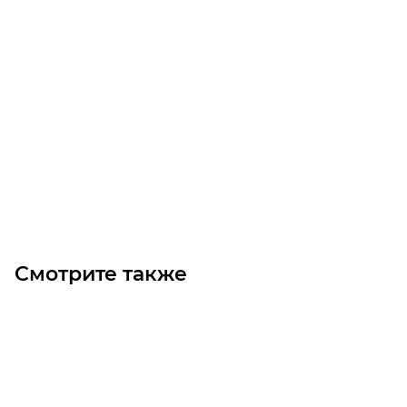
T10-1350-12 Ремень (Gates)
Уточните наличие
Цена по запросу
Под заказ
Смотрите также