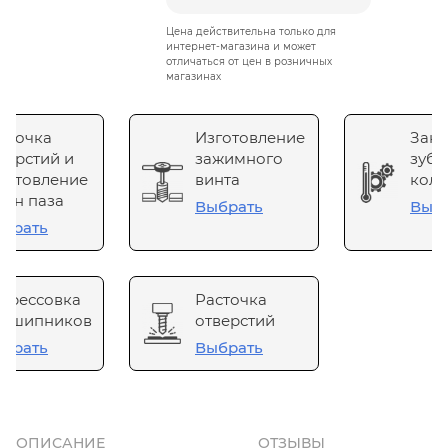
Цена действительна только для
интернет-магазина и может
отличаться от цен в розничных
магазинах
сточка
Изготовление
Зака
верстий и
зажимного
зубч
готовление
винта
коле
он паза
Выбрать
Выб
брать
прессовка
Расточка
одшипников
отверстий
брать
Выбрать
ОПИСАНИЕ
ОТЗЫВЫ