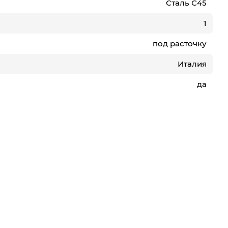
Сталь С45
1
под расточку
Италия
да