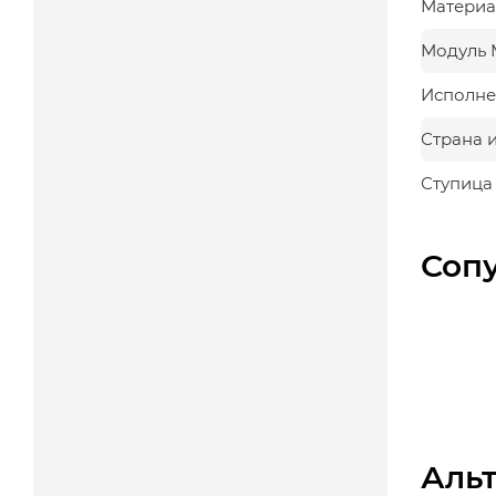
Материа
Модуль 
Исполне
Страна 
Ступица
Соп
Аль