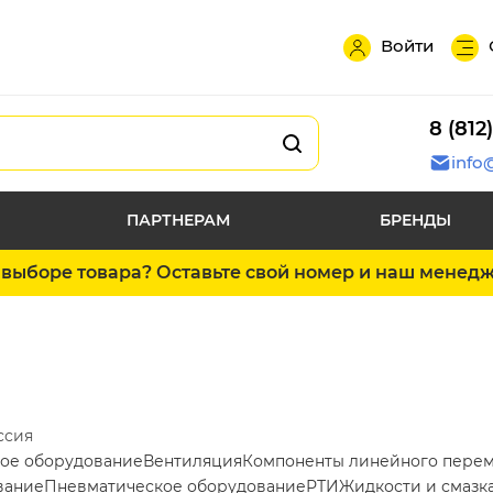
Войти
8 (812
info
ПАРТНЕРАМ
БРЕНДЫ
выборе товара? Оставьте свой номер и наш менед
ссия
ое оборудование
Вентиляция
Компоненты линейного пере
вание
Пневматическое оборудование
РТИ
Жидкости и смазк