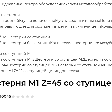
а
Гидравлика
Электро оборудование
Услуги металлообработ
е шестерни
ля ремней
Втулки конические
Муфты соединительные
Цепи 
аправляющие для скольжения цепи
Натяжители цепи
Коль
бые шестерни со ступицей
бые шестерни без ступицы
Конические шестерни прямозуб
 со ступицей М1
 со ступицей М1.5
Шестерни со ступицей М2
Шестерни со с
й М4
Шестерни со ступицей М5
Шестерни со ступицей М6
Ше
рня M1 Z=45 со ступицей цилиндрическая
терня M1 Z=45 со ступиц
110045