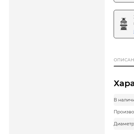
ОПИСАН
Хар
В налич
Произво
Диаметр,