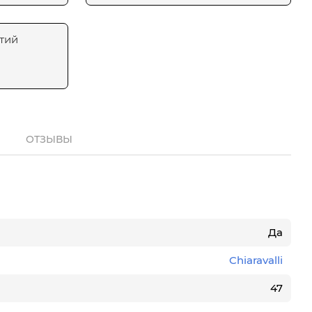
тий
ОТЗЫВЫ
Да
Chiaravalli
47