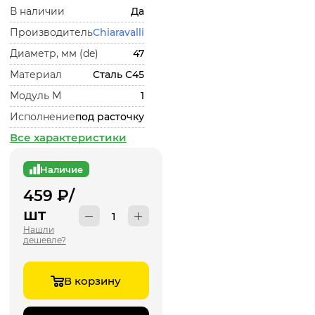
В наличии
Да
Производитель
Chiaravalli
Диаметр, мм (de)
47
Материал
Сталь С45
Модуль М
1
Исполнение
под расточку
Все характеристики
Наличие
459
₽
/
шт
Нашли
дешевле?
В корзину