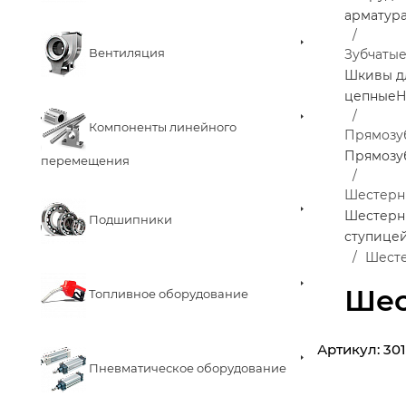
арматур
Вентиляция
Зубчаты
Шкивы д
цепные
Н
Компоненты линейного
Прямозу
Прямозу
перемещения
Шестерни
Шестерни
Подшипники
ступице
Шесте
Шес
Топливное оборудование
Артикул:
30
Пневматическое оборудование