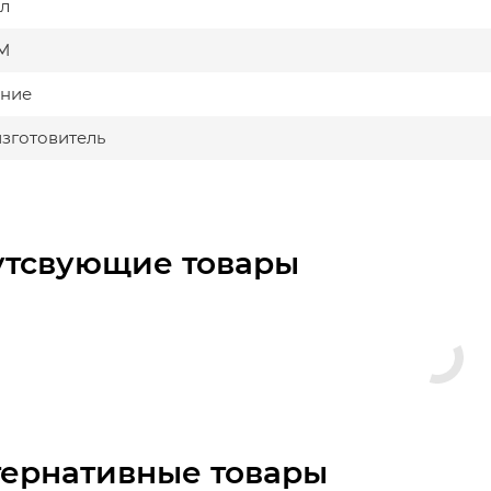
л
М
ние
изготовитель
утсвующие товары
тернативные товары