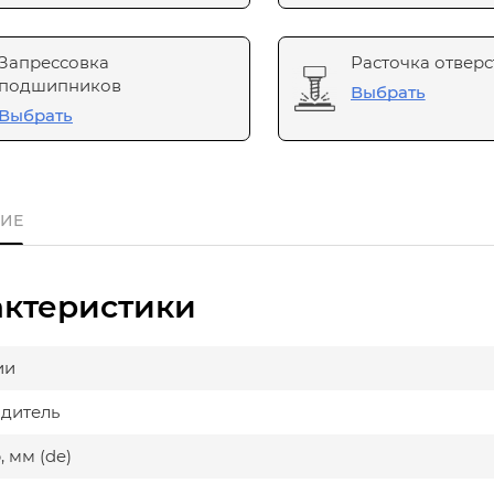
Запрессовка
Расточка отверс
подшипников
Выбрать
Выбрать
ИЕ
актеристики
ии
дитель
 мм (de)