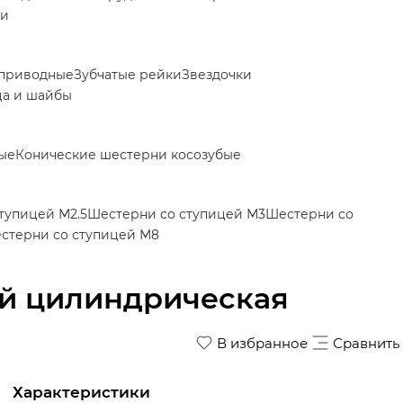
ки
приводные
Зубчатые рейки
Звездочки
ца и шайбы
ые
Конические шестерни косозубые
тупицей М2.5
Шестерни со ступицей М3
Шестерни со
стерни со ступицей М8
ей цилиндрическая
В избранное
Сравнить
Характеристики