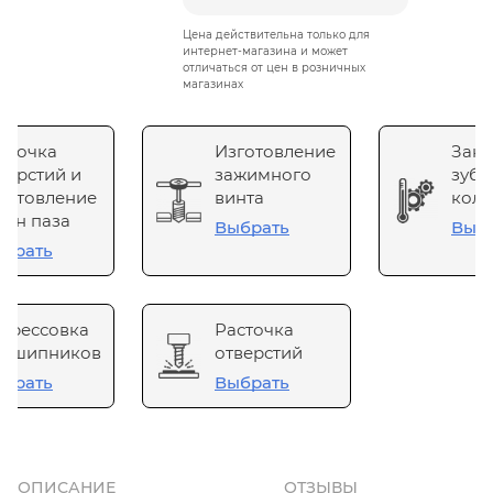
Цена действительна только для
интернет-магазина и может
отличаться от цен в розничных
магазинах
сточка
Изготовление
Зака
верстий и
зажимного
зубч
готовление
винта
коле
он паза
Выбрать
Выб
брать
прессовка
Расточка
одшипников
отверстий
брать
Выбрать
ОПИСАНИЕ
ОТЗЫВЫ