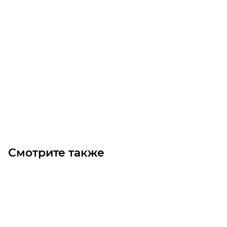
Звездочка 10B-1 без ступицы, под расточку, Z=40
Много
2 480
₽
/шт
В корзину
Смотрите также