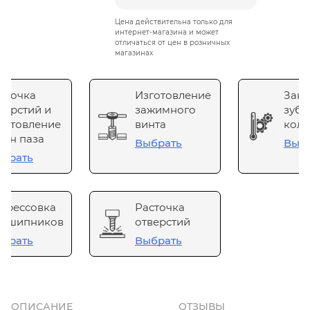
Цена действительна только для
интернет-магазина и может
отличаться от цен в розничных
магазинах
сточка
Изготовление
Зака
верстий и
зажимного
зубч
готовление
винта
коле
он паза
Выбрать
Выб
брать
прессовка
Расточка
одшипников
отверстий
брать
Выбрать
ОПИСАНИЕ
ОТЗЫВЫ