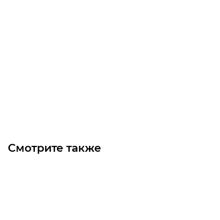
Муфта GE-T 55-70 I-I Yellow TL-GHI iron TB
Уточните наличие
6 640
₽
/шт
В корзину
Смотрите также