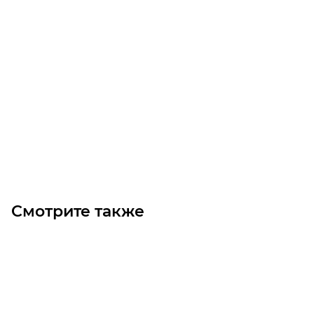
Мотор-редуктор NMRV050-10-280-1.5
Уточните наличие
Цена по запросу
Под заказ
Смотрите также