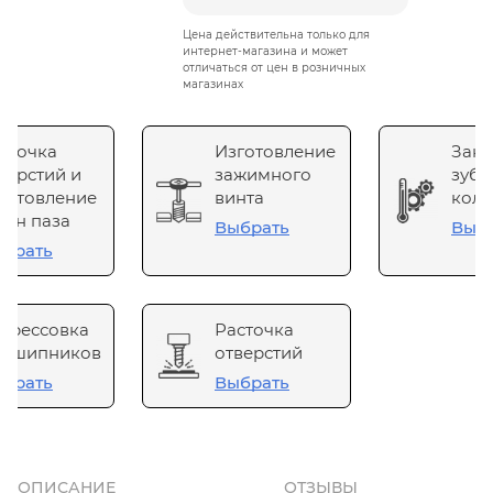
Цена действительна только для
интернет-магазина и может
отличаться от цен в розничных
магазинах
сточка
Изготовление
Зака
верстий и
зажимного
зубч
готовление
винта
коле
он паза
Выбрать
Выб
брать
прессовка
Расточка
одшипников
отверстий
брать
Выбрать
ОПИСАНИЕ
ОТЗЫВЫ