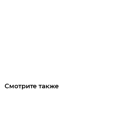
Линейный модуль YR-EGHS120F-BC-20-250
Уточните наличие
Цена по запросу
Под заказ
Смотрите также