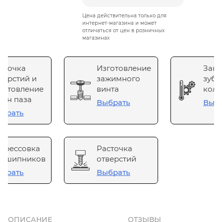
Цена действительна только для
интернет-магазина и может
отличаться от цен в розничных
магазинах
сточка
Изготовление
Зака
верстий и
зажимного
зубч
готовление
винта
коле
он паза
Выбрать
Выб
брать
прессовка
Расточка
одшипников
отверстий
брать
Выбрать
ОПИСАНИЕ
ОТЗЫВЫ