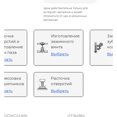
Цена действительна только для
интернет-магазина и может
отличаться от цен в розничных
магазинах
сточка
Изготовление
Зака
верстий и
зажимного
зубч
готовление
винта
коле
он паза
Выбрать
Выб
брать
прессовка
Расточка
одшипников
отверстий
брать
Выбрать
ОПИСАНИЕ
ОТЗЫВЫ