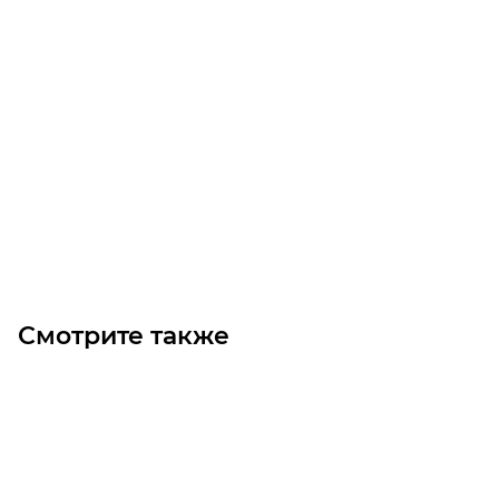
Линейный модуль YR-HGWS95F-I-BR-10-250
Уточните наличие
Цена по запросу
Под заказ
Смотрите также