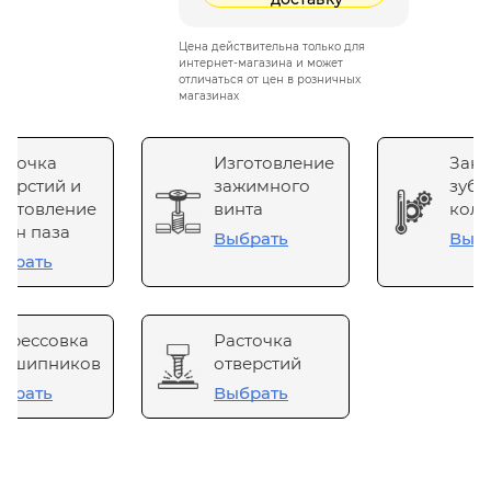
Цена действительна только для
интернет-магазина и может
отличаться от цен в розничных
магазинах
сточка
Изготовление
Зака
верстий и
зажимного
зубч
готовление
винта
коле
он паза
Выбрать
Выб
брать
прессовка
Расточка
одшипников
отверстий
брать
Выбрать