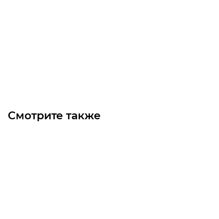
T10-700-25 Ремень (Gates)
Уточните наличие
Цена по запросу
Под заказ
Смотрите также