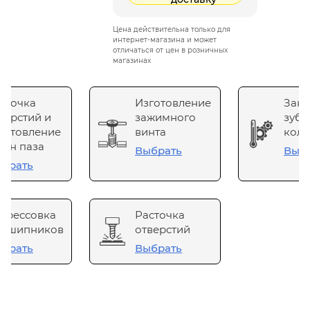
Цена действительна только для
интернет-магазина и может
отличаться от цен в розничных
магазинах
сточка
Изготовление
Зака
верстий и
зажимного
зубч
готовление
винта
коле
он паза
Выбрать
Выб
брать
прессовка
Расточка
одшипников
отверстий
брать
Выбрать