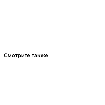
Осевой вентилятор OB630-6-25 (0.75/1500)
Уточните наличие
Цена по запросу
Под заказ
Смотрите также