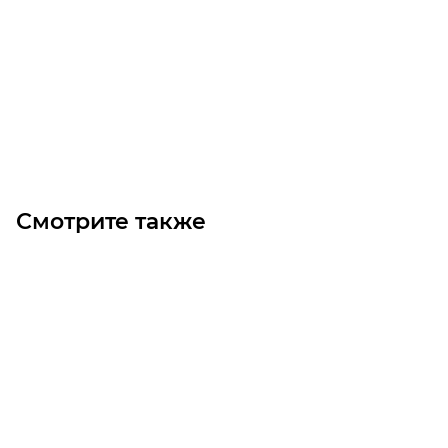
2SPB-150 D55 Шкив
Уточните наличие
5 200
₽
/шт
В корзину
Смотрите также