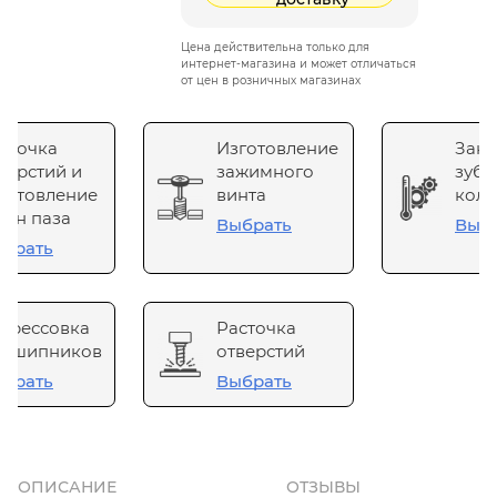
Цена действительна только для
интернет-магазина и может отличаться
от цен в розничных магазинах
сточка
Изготовление
Зака
верстий и
зажимного
зубч
готовление
винта
коле
он паза
Выбрать
Выб
брать
прессовка
Расточка
одшипников
отверстий
брать
Выбрать
ОПИСАНИЕ
ОТЗЫВЫ