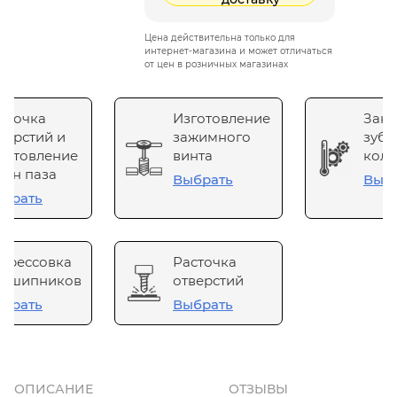
Цена действительна только для
интернет-магазина и может отличаться
от цен в розничных магазинах
сточка
Изготовление
Зака
верстий и
зажимного
зубч
готовление
винта
коле
он паза
Выбрать
Выб
брать
прессовка
Расточка
одшипников
отверстий
брать
Выбрать
ОПИСАНИЕ
ОТЗЫВЫ