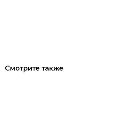
GT3 309 3MGT 2800 Викель (Gates)
Уточните наличие
Цена по запросу
Под заказ
Смотрите также