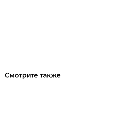
Однофазный электродвигатель MK21D 71 M 2b
(0.25/3000)
Уточните наличие
Цена по запросу
Под заказ
Смотрите также