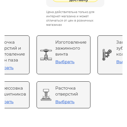
Цена действительна только для
интернет-магазина и может
отличаться от цен в розничных
магазинах
сточка
Изготовление
Зака
верстий и
зажимного
зубч
готовление
винта
коле
он паза
Выбрать
Выб
брать
прессовка
Расточка
одшипников
отверстий
брать
Выбрать