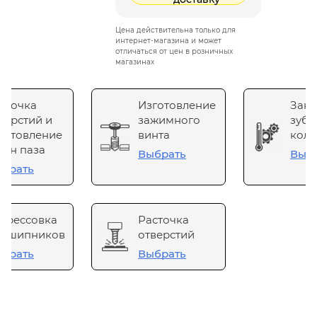
Цена действительна только для
интернет-магазина и может
отличаться от цен в розничных
магазинах
сточка
Изготовление
Зака
верстий и
зажимного
зубч
готовление
винта
коле
он паза
Выбрать
Выб
брать
прессовка
Расточка
одшипников
отверстий
брать
Выбрать