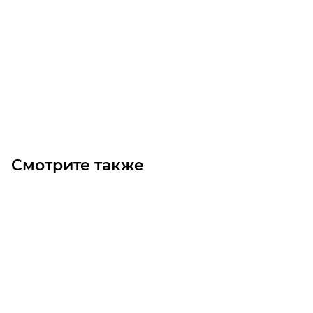
Электродвигатель BM 90LA 4 B3 (1,1/1500)
Уточните наличие
20 520
₽
/шт
В корзину
Смотрите также