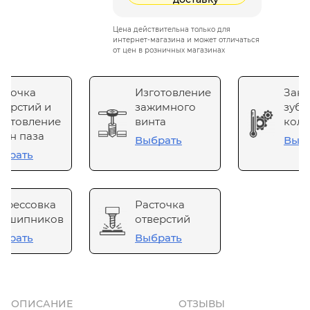
Цена действительна только для
интернет-магазина и может отличаться
от цен в розничных магазинах
сточка
Изготовление
Зака
верстий и
зажимного
зубч
готовление
винта
коле
он паза
Выбрать
Выб
брать
прессовка
Расточка
одшипников
отверстий
брать
Выбрать
ОПИСАНИЕ
ОТЗЫВЫ