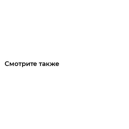
Муфта MS 55-12x22 сильфонная
Уточните наличие
4 500
₽
/шт
В корзину
Смотрите также