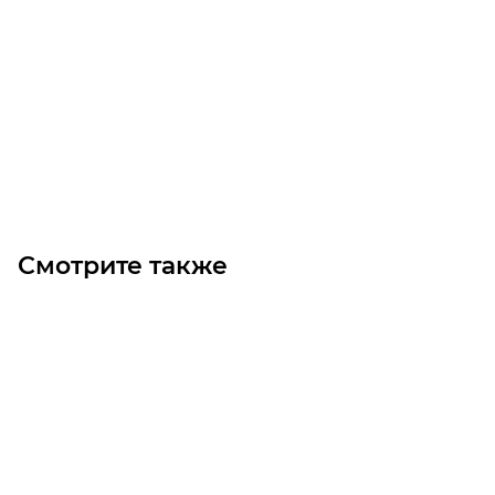
Радиально-упорный шариковый подшипник
(однорядный) 7408 B
Уточните наличие
Цена по запросу
Под заказ
Смотрите также