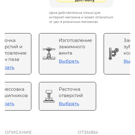
Цена действительна только для
интернет-магазина и может отличаться
от цен в розничных магазинах
сточка
Изготовление
Зака
верстий и
зажимного
зубч
готовление
винта
коле
он паза
Выбрать
Выб
брать
прессовка
Расточка
одшипников
отверстий
брать
Выбрать
ОПИСАНИЕ
ОТЗЫВЫ