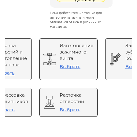
Цена действительна только для
интернет-магазина и может
отличаться от цен в розничных
магазинах
сточка
Изготовление
Зака
верстий и
зажимного
зубч
готовление
винта
коле
он паза
Выбрать
Выб
брать
прессовка
Расточка
одшипников
отверстий
брать
Выбрать