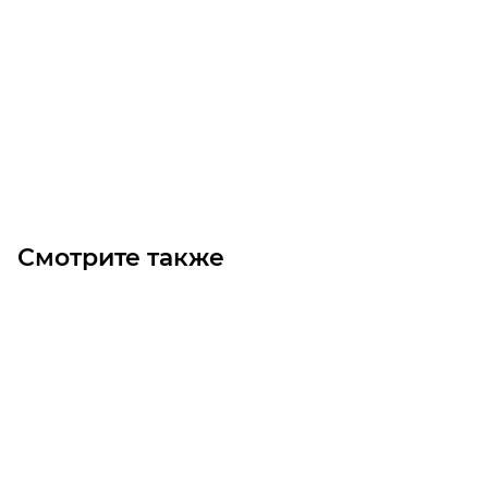
Мотор-редуктор ASA 46A 3A 80-04E-TH-TF BR5(i=33.01)
Уточните наличие
Цена по запросу
Под заказ
Смотрите также