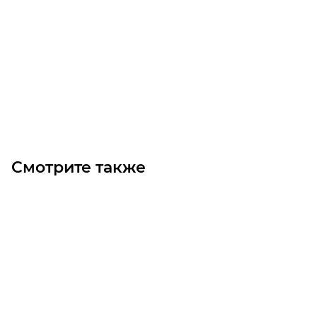
Цилиндрический роликовый подшипник N324 M
Уточните наличие
34 560
₽
/шт
В корзину
Смотрите также