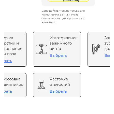
Цена действительна только для
интернет-магазина и может
отличаться от цен в розничных
магазинах
сточка
Изготовление
Зака
верстий и
зажимного
зубч
готовление
винта
коле
он паза
Выбрать
Выб
брать
прессовка
Расточка
одшипников
отверстий
брать
Выбрать