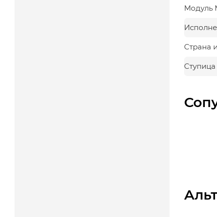
Модуль 
Исполне
Страна 
Ступица
Соп
Аль