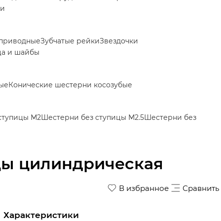
ки
приводные
Зубчатые рейки
Звездочки
ца и шайбы
ые
Конические шестерни косозубые
ступицы М2
Шестерни без ступицы М2.5
Шестерни без
цы цилиндрическая
В избранное
Сравнить
Характеристики