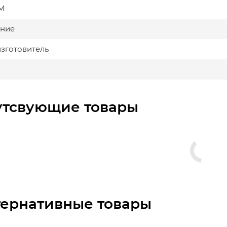
М
ние
изготовитель
утсвующие товары
тернативные товары