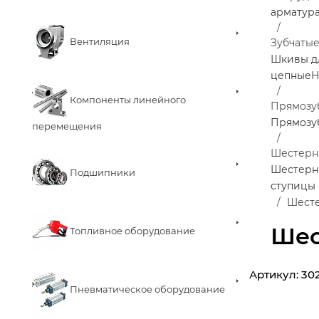
арматур
Вентиляция
Зубчаты
Шкивы д
цепные
Н
Компоненты линейного
Прямозу
Прямозу
перемещения
Шестерн
Шестерни
Подшипники
ступицы
Шесте
Шес
Топливное оборудование
Артикул:
30
Пневматическое оборудование