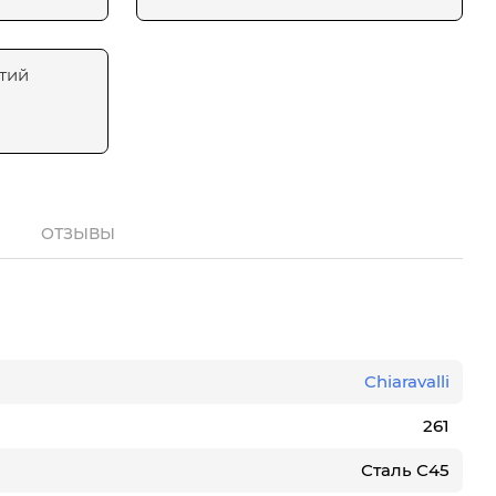
тий
ОТЗЫВЫ
Chiaravalli
261
Сталь С45