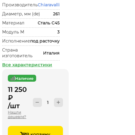
Производитель
Chiaravalli
Диаметр, мм (de)
261
Материал
Сталь С45
Модуль М
3
Исполнение
под расточку
Страна
Италия
изготовитель
Все характеристики
Наличие
11 250
₽
/шт
Нашли
дешевле?
В корзину