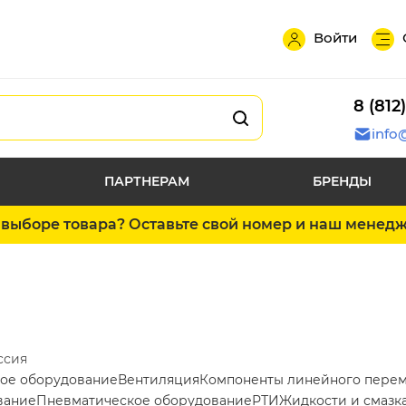
Войти
8 (812
info
ПАРТНЕРАМ
БРЕНДЫ
выборе товара? Оставьте свой номер и наш менед
ссия
ое оборудование
Вентиляция
Компоненты линейного пере
вание
Пневматическое оборудование
РТИ
Жидкости и смазк