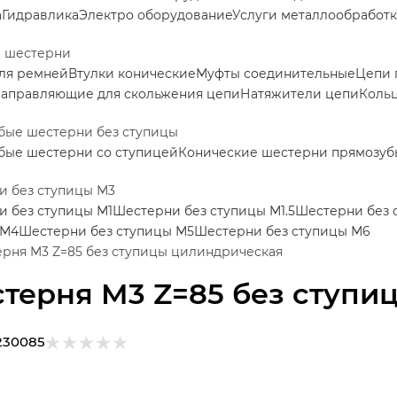
а
Гидравлика
Электро оборудование
Услуги металлообработ
е шестерни
ля ремней
Втулки конические
Муфты соединительные
Цепи 
аправляющие для скольжения цепи
Натяжители цепи
Коль
бые шестерни без ступицы
бые шестерни со ступицей
Конические шестерни прямозуб
и без ступицы М3
 без ступицы М1
Шестерни без ступицы М1.5
Шестерни без 
 М4
Шестерни без ступицы М5
Шестерни без ступицы М6
рня M3 Z=85 без ступицы цилиндрическая
терня M3 Z=85 без ступи
230085