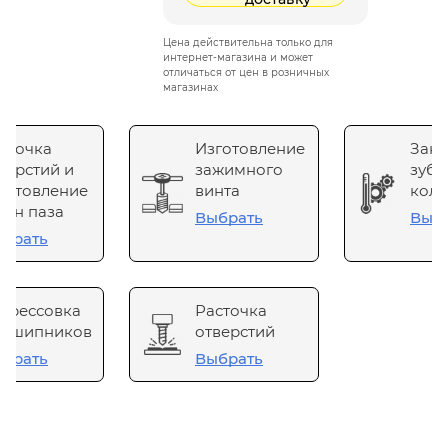
Цена действительна только для
интернет-магазина и может
отличаться от цен в розничных
магазинах
сточка
Изготовление
Зака
верстий и
зажимного
зубч
готовление
винта
коле
он паза
Выбрать
Выб
брать
прессовка
Расточка
одшипников
отверстий
брать
Выбрать