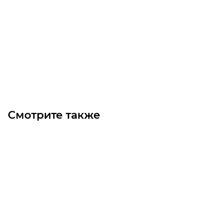
Осевой вентилятор OB1000 7Р (2.2/1000)
Уточните наличие
Цена по запросу
Под заказ
Смотрите также