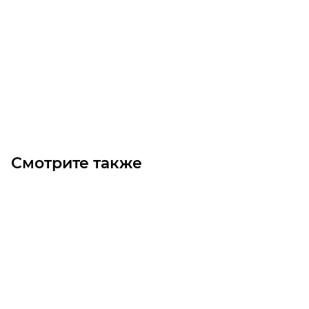
PJ1428/7 562J7 MICROV Ремень (Gates)
Уточните наличие
Цена по запросу
Под заказ
Смотрите также