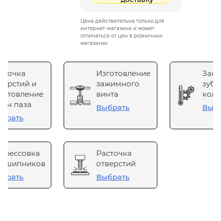
Цена действительна только для
интернет-магазина и может
отличаться от цен в розничных
магазинах
сточка
Изготовление
Зака
верстий и
зажимного
зубч
готовление
винта
коле
он паза
Выбрать
Выб
брать
прессовка
Расточка
одшипников
отверстий
брать
Выбрать