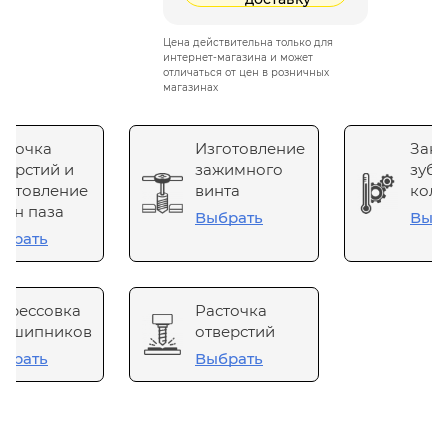
Цена действительна только для
интернет-магазина и может
отличаться от цен в розничных
магазинах
сточка
Изготовление
Зака
верстий и
зажимного
зубч
готовление
винта
коле
он паза
Выбрать
Выб
брать
прессовка
Расточка
одшипников
отверстий
брать
Выбрать