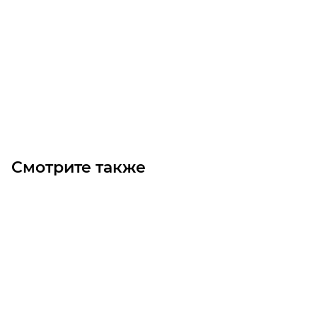
Шестерня M5 Z=100 без ступицы цилиндрическая
Уточните наличие
67 050
₽
/шт
В корзину
Смотрите также