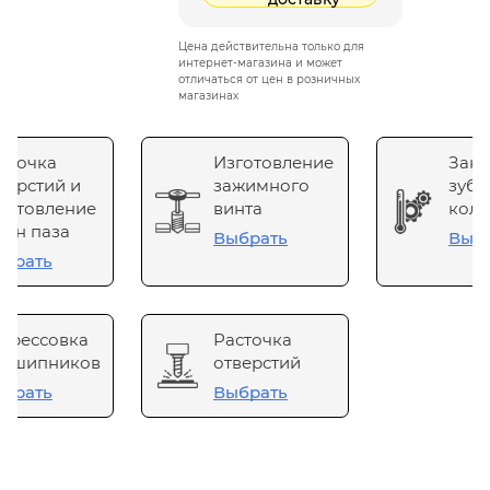
Цена действительна только для
интернет-магазина и может
отличаться от цен в розничных
магазинах
сточка
Изготовление
Зака
верстий и
зажимного
зубч
готовление
винта
коле
он паза
Выбрать
Выб
брать
прессовка
Расточка
одшипников
отверстий
брать
Выбрать