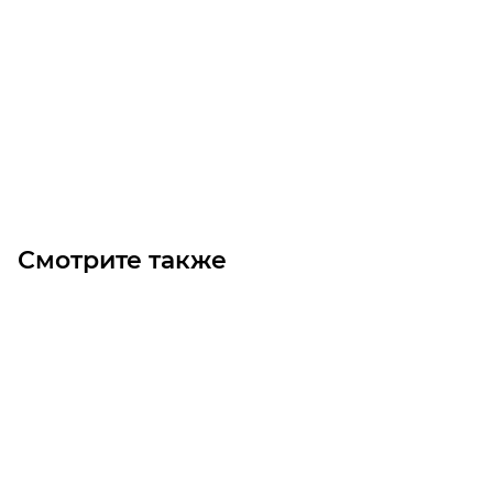
Звездочка 10B-1 без ступицы, под расточку, Z=43
Достаточно
2 800
₽
/шт
В корзину
Смотрите также