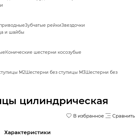
ки
приводные
Зубчатые рейки
Звездочки
ца и шайбы
ые
Конические шестерни косозубые
ступицы М2
Шестерни без ступицы М3
Шестерни без
пицы цилиндрическая
В избранное
Сравнить
Характеристики