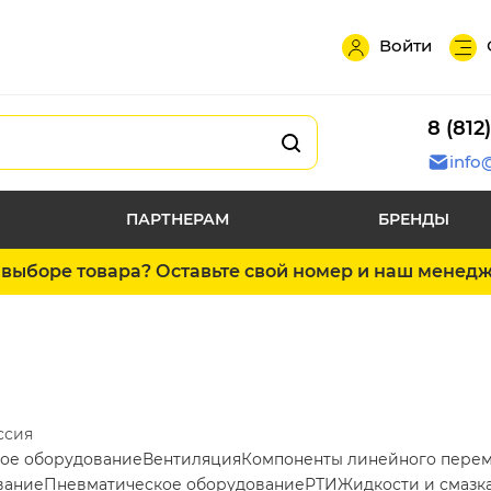
Войти
8 (812
info
ПАРТНЕРАМ
БРЕНДЫ
выборе товара? Оставьте свой номер и наш менед
ссия
ое оборудование
Вентиляция
Компоненты линейного пере
вание
Пневматическое оборудование
РТИ
Жидкости и смазк