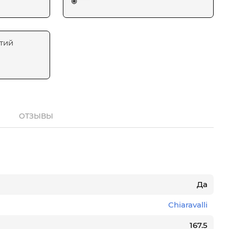
тий
ОТЗЫВЫ
Да
Chiaravalli
167.5