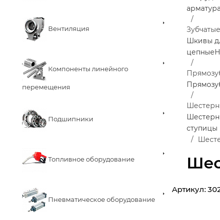
арматур
Вентиляция
Зубчаты
Шкивы д
цепные
Н
Компоненты линейного
Прямозу
Прямозу
перемещения
Шестерни
Шестерни
Подшипники
ступицы
Шесте
Шес
Топливное оборудование
Артикул:
30
Пневматическое оборудование