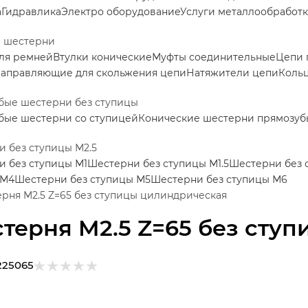
а
Гидравлика
Электро оборудование
Услуги металлообработ
е шестерни
ля ремней
Втулки конические
Муфты соединительные
Цепи 
аправляющие для скольжения цепи
Натяжители цепи
Коль
бые шестерни без ступицы
бые шестерни со ступицей
Конические шестерни прямозуб
 без ступицы М2.5
 без ступицы М1
Шестерни без ступицы М1.5
Шестерни без 
 М4
Шестерни без ступицы М5
Шестерни без ступицы М6
рня M2.5 Z=65 без ступицы цилиндрическая
терня M2.5 Z=65 без сту
225065