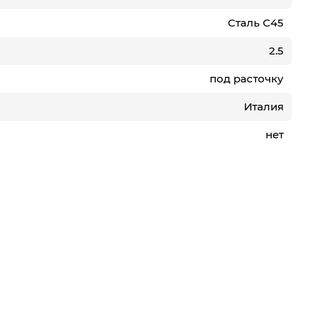
Сталь С45
2.5
под расточку
Италия
нет