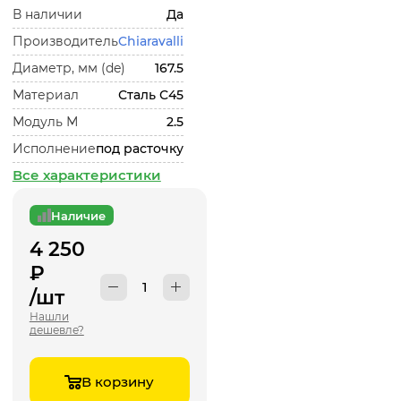
В наличии
Да
Производитель
Chiaravalli
Диаметр, мм (de)
167.5
Материал
Сталь С45
Модуль М
2.5
Исполнение
под расточку
Все характеристики
Наличие
4 250
₽
/шт
Нашли
дешевле?
В корзину