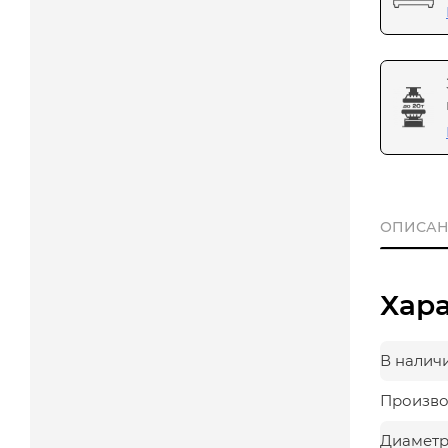
ОПИСАН
Хар
В налич
Произво
Диаметр,