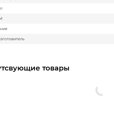
л
М
ние
изготовитель
утсвующие товары