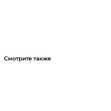
Звездочка 08B-2 без ступицы, под расточку, Z=8
Уточните наличие
320
₽
/шт
В корзину
Смотрите также