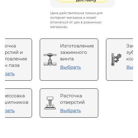
Цена действительна только для
интернет-магазина и может
отличаться от цен в розничных
магазинах
сточка
Изготовление
Зака
верстий и
зажимного
зубч
готовление
винта
коле
он паза
Выбрать
Выб
брать
прессовка
Расточка
одшипников
отверстий
брать
Выбрать