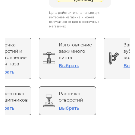
Цена действительна только для
интернет-магазина и может
отличаться от цен в розничных
магазинах
сточка
Изготовление
Зака
верстий и
зажимного
зубч
готовление
винта
коле
он паза
Выбрать
Выб
брать
прессовка
Расточка
одшипников
отверстий
брать
Выбрать