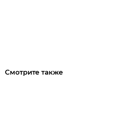
2SPC-150 (под расточку) Шкив
Уточните наличие
7 000
₽
/шт
В корзину
Смотрите также