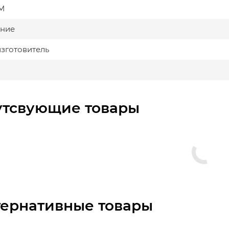
М
ние
изготовитель
утсвующие товары
тернативные товары