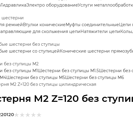
а
Гидравлика
Электро оборудование
Услуги металлообработ
е шестерни
ля ремней
Втулки конические
Муфты соединительные
Цепи 
аправляющие для скольжения цепи
Натяжители цепи
Коль
бые шестерни без ступицы
бые шестерни со ступицей
Конические шестерни прямозуб
и без ступицы М2
 без ступицы М1
Шестерни без ступицы М1.5
Шестерни без 
 М4
Шестерни без ступицы М5
Шестерни без ступицы М6
рня M2 Z=120 без ступицы цилиндрическая
терня M2 Z=120 без ступ
220120