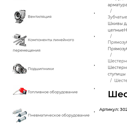
арматур
Вентиляция
Зубчаты
Шкивы д
цепные
Н
Компоненты линейного
Прямозу
Прямозу
перемещения
Шестерн
Шестерни
Подшипники
ступицы
Шесте
Шес
Топливное оборудование
Артикул:
30
Пневматическое оборудование