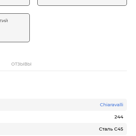
тий
ОТЗЫВЫ
Chiaravalli
244
Сталь С45