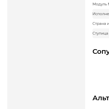
Модуль 
Исполне
Страна 
Ступица
Соп
Аль