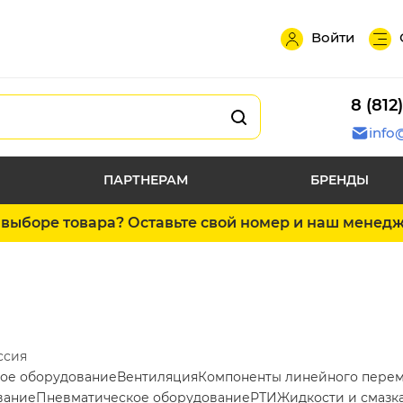
Войти
8 (812
info
ПАРТНЕРАМ
БРЕНДЫ
выборе товара? Оставьте свой номер и наш менед
ссия
ое оборудование
Вентиляция
Компоненты линейного пере
вание
Пневматическое оборудование
РТИ
Жидкости и смазк