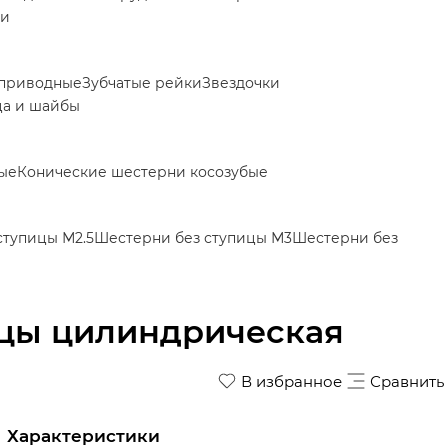
ки
приводные
Зубчатые рейки
Звездочки
ца и шайбы
ые
Конические шестерни косозубые
ступицы М2.5
Шестерни без ступицы М3
Шестерни без
ицы цилиндрическая
В избранное
Сравнить
Характеристики