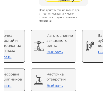
Цена действительна только для
интернет-магазина и может
отличаться от цен в розничных
магазинах
сточка
Изготовление
Зака
верстий и
зажимного
зубч
готовление
винта
коле
он паза
Выбрать
Выб
брать
прессовка
Расточка
одшипников
отверстий
брать
Выбрать