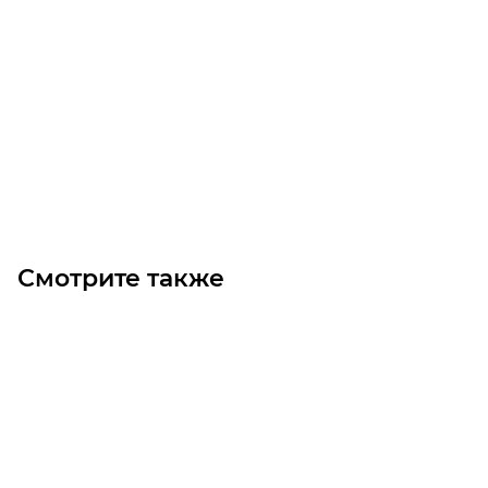
Фитинг пневматический цанговый пластиковый Г-
образный PUL 8
Уточните наличие
Цена по запросу
Под заказ
Смотрите также