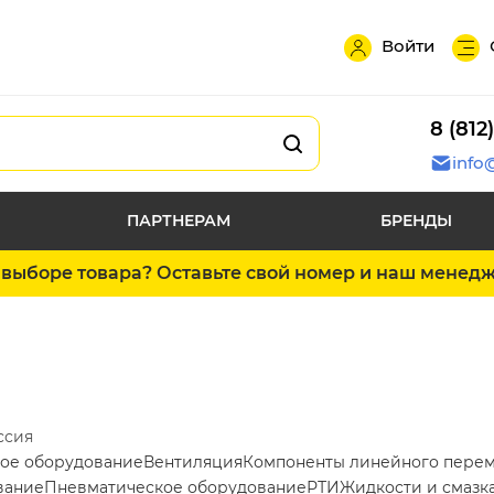
Войти
8 (812
info
ПАРТНЕРАМ
БРЕНДЫ
выборе товара? Оставьте свой номер и наш менед
ссия
ое оборудование
Вентиляция
Компоненты линейного пере
вание
Пневматическое оборудование
РТИ
Жидкости и смазк