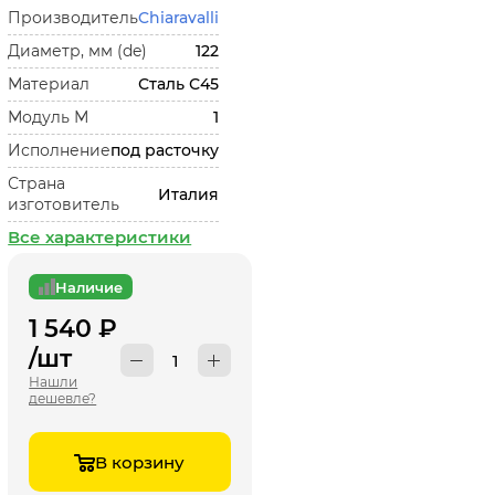
Производитель
Chiaravalli
Диаметр, мм (de)
122
Материал
Сталь С45
Модуль М
1
Исполнение
под расточку
Страна
Италия
изготовитель
Все характеристики
Наличие
1 540
₽
/шт
Нашли
дешевле?
В корзину