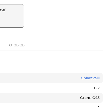
тий
ОТЗЫВЫ
Chiaravalli
122
Сталь С45
1