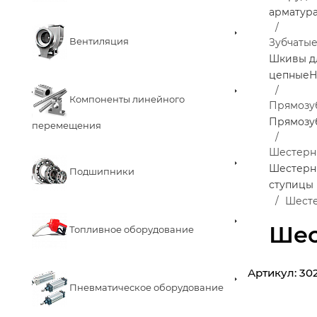
арматур
Вентиляция
Зубчаты
Шкивы д
цепные
Н
Компоненты линейного
Прямозу
Прямозу
перемещения
Шестерни
Шестерни
Подшипники
ступицы
Шесте
Шес
Топливное оборудование
Артикул:
30
Пневматическое оборудование