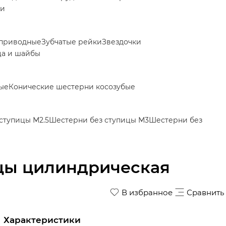
ки
приводные
Зубчатые рейки
Звездочки
ца и шайбы
ые
Конические шестерни косозубые
ступицы М2.5
Шестерни без ступицы М3
Шестерни без
ицы цилиндрическая
В избранное
Сравнить
Характеристики