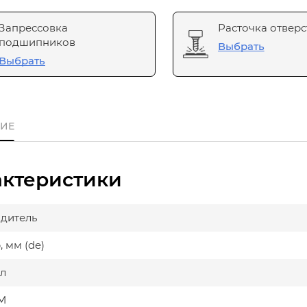
Запрессовка
Расточка отверс
подшипников
Выбрать
Выбрать
ИЕ
актеристики
дитель
 мм (de)
л
М