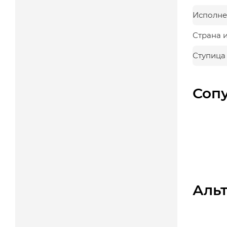
Исполне
Страна 
Ступица
Соп
Аль