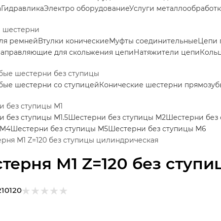
а
Гидравлика
Электро оборудование
Услуги металлообработ
е шестерни
ля ремней
Втулки конические
Муфты соединительные
Цепи 
аправляющие для скольжения цепи
Натяжители цепи
Коль
бые шестерни без ступицы
бые шестерни со ступицей
Конические шестерни прямозуб
 без ступицы М1
 без ступицы М1.5
Шестерни без ступицы М2
Шестерни без 
 М4
Шестерни без ступицы М5
Шестерни без ступицы М6
рня M1 Z=120 без ступицы цилиндрическая
терня M1 Z=120 без ступ
210120