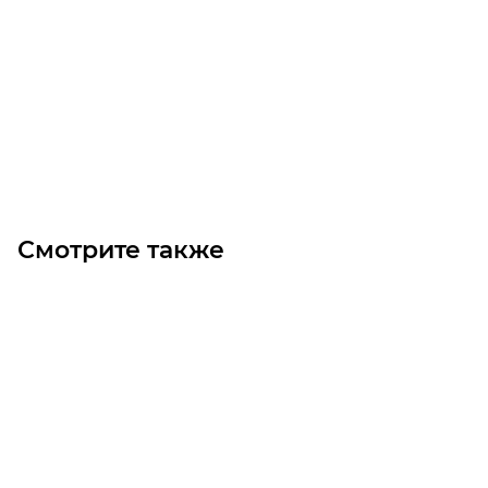
HTD 735 3M 15 Ремень (Gates)
Уточните наличие
Цена по запросу
Под заказ
Смотрите также